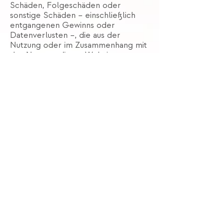
Schäden, Folgeschäden oder
sonstige Schäden – einschließlich
entgangenen Gewinns oder
Datenverlusten –, die aus der
Nutzung oder im Zusammenhang mit
der Nutzung dieser Website
entstehen, ist ausgeschlossen.
Externe Links
Diese Website enthält Links zu
externen Webseiten Dritter. Für
deren Inhalte übernehmen wir
keine Verantwortung. Zum Zeitpunkt
der Verlinkung waren keine
rechtswidrigen Inhalte erkennbar.
Eine permanente inhaltliche
Kontrolle der verlinkten Seiten ist
jedoch ohne konkrete
Anhaltspunkte einer
Rechtsverletzung nicht zumutbar. Bei
Bekanntwerden von
Rechtsverletzungen werden